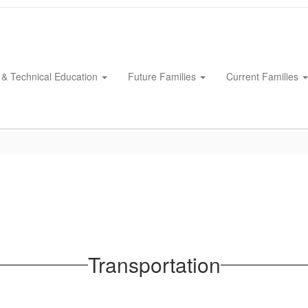
 & Technical Education
Future Families
Current Families
Transportation