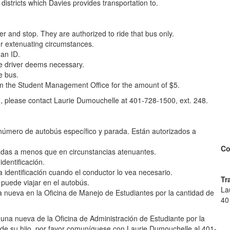
 districts which Davies provides transportation to.
r and stop. They are authorized to ride that bus only.
er extenuating circumstances.
 an ID.
e driver deems necessary.
e bus.
rom the Student Management Office for the amount of $5.
on, please contact Laurie Dumouchelle at 401-728-1500, ext. 248.
número de autobús específico y parada. Están autorizados a
Co
gadas a menos que en circunstancias atenuantes.
dentificación.
 identificación cuando el conductor lo vea necesario.
Tr
 puede viajar en el autobús.
La
a nueva en la Oficina de Manejo de Estudiantes por la cantidad de
40
 una nueva de la Oficina de Administración de Estudiante por la
e de su hijo, por favor comuníquese con Laurie Dumouchelle al 401-