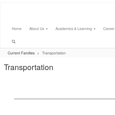
Skip
to
main
content
Home
About Us
Academics & Learning
Career
Current Families
Transportation
Transportation