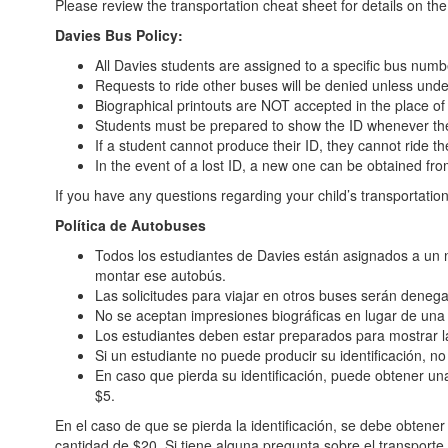
Please review the transportation cheat sheet for details on the
Davies Bus Policy:
All Davies students are assigned to a specific bus numbe
Requests to ride other buses will be denied unless und
Biographical printouts are NOT accepted in the place of
Students must be prepared to show the ID whenever th
If a student cannot produce their ID, they cannot ride th
In the event of a lost ID, a new one can be obtained f
If you have any questions regarding your child’s transportati
Política de Autobuses
Todos los estudiantes de Davies están asignados a un 
montar ese autobús.
Las solicitudes para viajar en otros buses serán dene
No se aceptan impresiones biográficas en lugar de una i
Los estudiantes deben estar preparados para mostrar la
Si un estudiante no puede producir su identificación, no
En caso que pierda su identificación, puede obtener un
$5.
En el caso de que se pierda la identificación, se debe obtener
cantidad de $20. Si tiene alguna pregunta sobre el transport